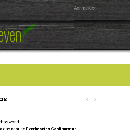
Aanmelden
as
chterwand.
Ga dan naar de
Overkapping Configurator