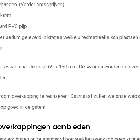
gehangen. (Verder omschrijven).
ktrim.
aard PVC pijp.
het sedum geleverd in kratjes welke u rechtstreeks kan plaatse
n.
verzwaart naar de maat 69 x 160 mm. De wanden worden gelever
len.
room overkapping te realiseren! Daarnaast zullen we onze websh
op goed in de gaten!
d overkappingen aanbieden
atwerk buiten onze standaard bouwpakket overkappingen kunnen 