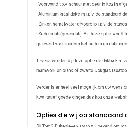
· Voorwand t.b.v. schuur met deur in kozijn af
· Aluminium kraal daktrim i.p.v. de standaard da
· Zinken hemelwater afvoerpijp i.p.v. de stand
· Sedumdak (groendak). Bij deze optie wordt 
geleverd voor rondom het sedum en dakrande
Tevens worden bij deze optie de dakbalken 
raamwerk en blank of zwarte Douglas rabatde
Verder is er heel veel mogelijk om uw wens d
kwalitatief goede dingen dus hou onze websh
Opties die wij op standaar
Bij TomS Buitenleven staan wij bekend om ma