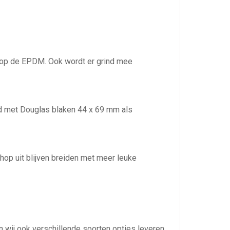
n op de EPDM. Ook wordt er grind mee
d met Douglas blaken 44 x 69 mm als
op uit blijven breiden met meer leuke
wij ook verschillende soorten opties leveren